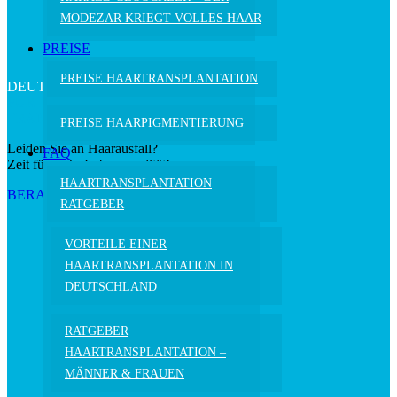
MODEZAR KRIEGT
VOLLES HAAR
PREISE
PREISE HAARTRANSPLANTATION
DEUTSCHLANDS NR.1
FÜR FUE HAAR-
TRANSPLANTATIONEN
PREISE HAARPIGMENTIERUNG
Leiden Sie an Haarausfall?
FAQ
Zeit für mehr Lebensqualität!
HAARTRANSPLANTATION
BERATUNGSTERMIN VEREINBAREN
RATGEBER
VORTEILE EINER
HAARTRANSPLANTATION IN
DEUTSCHLAND
RATGEBER
HAARTRANSPLANTATION –
MÄNNER & FRAUEN