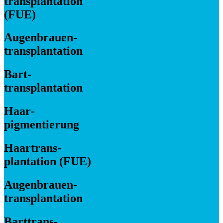
transplantation
(FUE)
Augenbrauen­­
transplantation
Bart­­
transplantation
Haar­­
pigmentierung
Haartrans­
plantation (FUE)
Augenbrauen­
transplantation
Bart­trans­