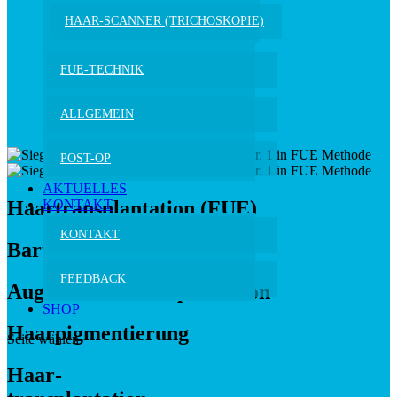
HAAR-SCANNER (TRICHOSKOPIE)
FUE-TECHNIK
ALLGEMEIN
POST-OP
AKTUELLES
Haartrans­­­plantation (FUE)
KONTAKT
KONTAKT
Bart­­transplantation
FEEDBACK
Augenbrauen­­transplantation
SHOP
Haar­­­pigmentierung
Seite wählen
Haar­