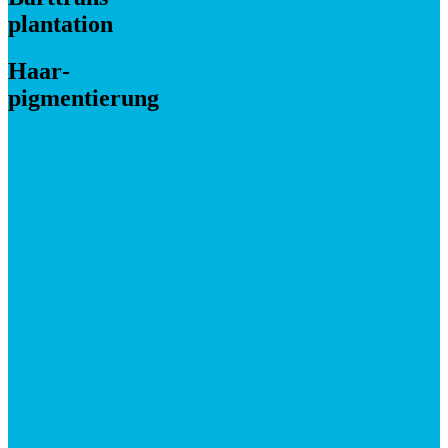
plantation
Haar­­
pigmentierung
Bekannt aus TV und Werbung