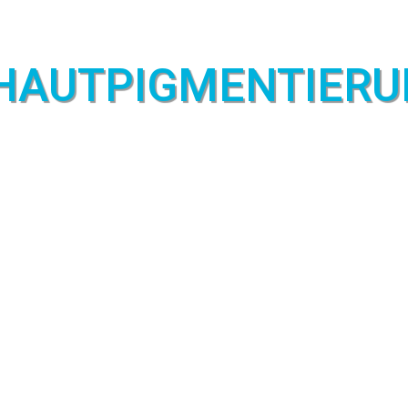
­HAUT­PIGMENTIER