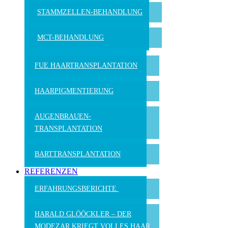
STAMMZELLEN-BEHANDLUNG
MCT-BEHANDLUNG
FUE HAAR­TRANS­PLANTATION
HAARPIGMEN­TIERUNG
AUGENBRAUEN­
TRANSPLANTATION
BARTTRANS­PLANTATION
REFERENZEN
ERFAHRUNGSBERICHTE
HARALD GLÖÖCKLER –
DER
MODEZAR KRIEGT
VOLLES HAAR