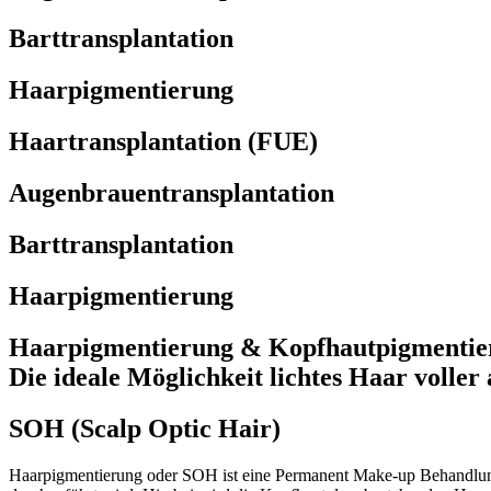
Bart­transplantation
Haar­pigmentierung
Haartrans­plantation (FUE)
Augenbrauen­transplantation
Bart­trans­plantation
Haar­­pigmentierung
Haar­pigmen­tierung & Kopfhaut­pigmentie
Die ideale Möglich­keit lichtes Haar voller
SOH (Scalp Optic Hair)
Haarpigmentierung oder SOH ist eine Permanent Make-up Behandlung m