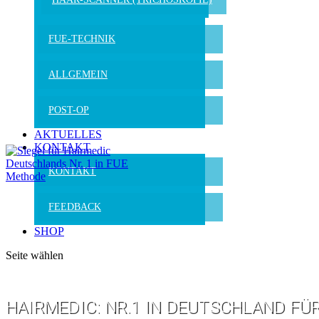
FUE-TECHNIK
ALLGEMEIN
POST-OP
AKTUELLES
KONTAKT
KONTAKT
FEEDBACK
SHOP
Seite wählen
HAIRMEDIC: NR.1 IN DEUTSCHLAND FÜ