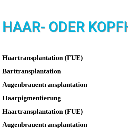
HAAR- ODER KOPF
Haartrans­plantation (FUE)
Bart­transplantation
Augenbrauen­transplantation
Haar­pigmentierung
Haar­transplantation (FUE)
Augenbrauen­transplantation