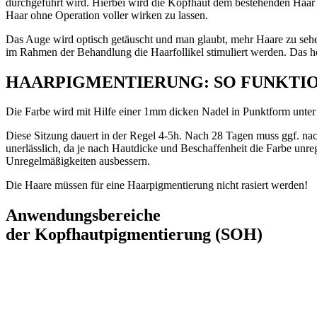
durchgeführt wird. Hierbei wird die Kopfhaut dem bestehenden Haar fa
Haar ohne Operation voller wirken zu lassen.
Das Auge wird optisch getäuscht und man glaubt, mehr Haare zu sehen
im Rahmen der Behandlung die Haarfollikel stimuliert werden. Das 
HAAR­PIGMEN­TIERUNG: SO FUNKTIO
Die Farbe wird mit Hilfe einer 1mm dicken Nadel in Punktform unter d
Diese Sitzung dauert in der Regel 4-5h. Nach 28 Tagen muss ggf. nachp
unerlässlich, da je nach Hautdicke und Beschaffenheit die Farbe un
Unregelmäßigkeiten ausbessern.
Die Haare müssen für eine Haarpigmentierung nicht rasiert werden!
Anwendungs­bereiche
der Kopf­haut­pigmen­tierung (SOH)