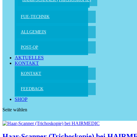
FUE-TECHNIK
ALLGEMEIN
POST-OP
AKTUELLES
KONTAKT
KONTAKT
FEEDBACK
SHOP
Seite wählen
Haar-Scanner (Trichoskopie) bei HAIRM