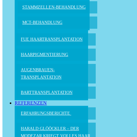
STAMMZELLEN-BEHANDLUNG
MCT-BEHANDLUNG
FUE HAAR­TRANS­PLANTATION
HAARPIGMEN­TIERUNG
AUGENBRAUEN­
TRANSPLANTATION
BARTTRANS­PLANTATION
REFERENZEN
ERFAHRUNGSBERICHTE
HARALD GLÖÖCKLER –
DER
MODEZAR KRIEGT
VOLLES HAAR