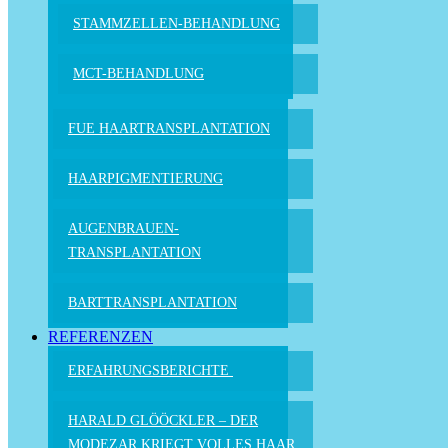
STAMMZELLEN-BEHANDLUNG
MCT-BEHANDLUNG
FUE HAAR­TRANS­PLANTATION
HAARPIGMEN­TIERUNG
AUGENBRAUEN­
TRANSPLANTATION
BARTTRANS­PLANTATION
REFERENZEN
ERFAHRUNGSBERICHTE
HARALD GLÖÖCKLER –
DER
MODEZAR KRIEGT
VOLLES HAAR