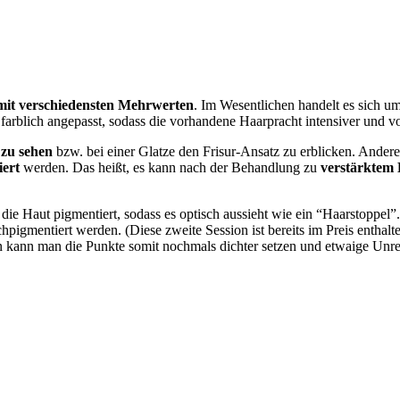
it verschiedensten Mehrwerten
. Im Wesentlichen handelt es sich u
arblich angepasst, sodass die vorhandene Haarpracht intensiver und vol
zu sehen
bzw. bei einer Glatze den Frisur-Ansatz zu erblicken. Ander
iert
werden. Das heißt, es kann nach der Behandlung zu
verstärktem
ie Haut pigmentiert, sodass es optisch aussieht wie ein “Haarstoppel”.
pigmentiert werden. (Diese zweite Session ist bereits im Preis enthal
 kann man die Punkte somit nochmals dichter setzen und etwaige Unr