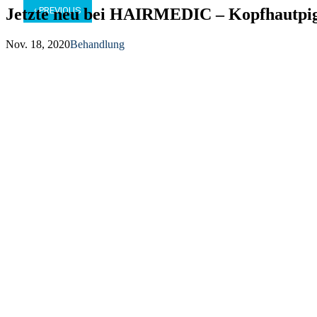
‹
Jetzte neu bei HAIRMEDIC – Kopfhautpi
PREVIOUS
Nov. 18, 2020
Behandlung